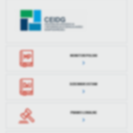
treści w postaci wiadomości, ofert, komunikatów mediów
społecznościowych.
MONITOR POLSKI
DZIENNIK USTAW
PRAWO LOKALNE